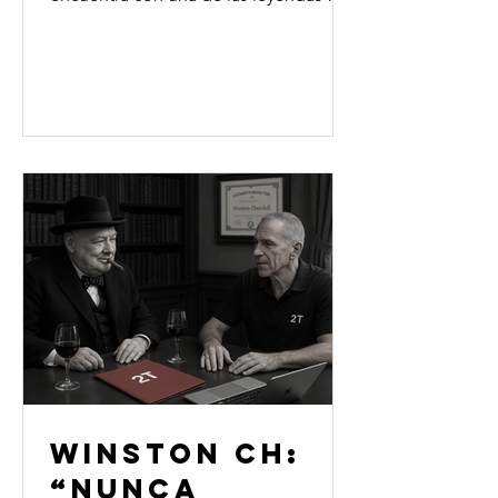
admiradas del deporte mundial:
Martina Navratilova. Años después de
haberlo ganado todo en las canchas,
la extenista comparte cómo fue el
tránsito hacia una vida plena fuera del
circuito profesional, tocando temas
como la reinvención personal, los
valores que trascienden el éxito
deportivo, la importancia de la
autenticidad y el rol del propósito. Una
conversación que n
WINSTON CH:
“NUNCA