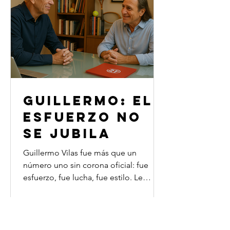
del mundo como entrenador en
México 86, Camp
GUILLERMO: EL
ESFUERZO NO
SE JUBILA
Guillermo Vilas fue más que un
número uno sin corona oficial: fue
esfuerzo, fue lucha, fue estilo. Le
mostró al mundo que el tenis
argentino podía ser potencia, que la
disciplina y el amor propio vencen
cualquier ranking. Hoy, el paso del