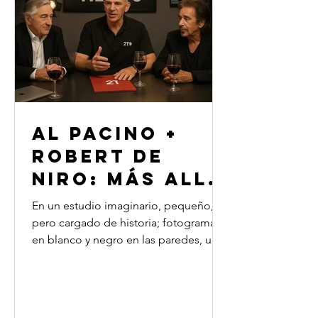
sentido, propósito y libertad. Porque
el Segundo
AL PACINO +
ROBERT DE
NIRO: MÁS ALLÁ
DEL OSCAR
En un estudio imaginario, pequeño,
pero cargado de historia; fotogramas
en blanco y negro en las paredes, una
cafetera humeante, tres copas sobre la
mesa; se encuentran Robert De Niro,
Al Pacino y Osvaldo Salvadores. No
hay cámaras rodando, pero la