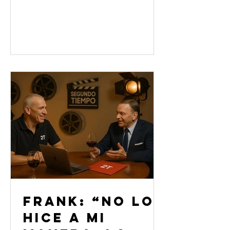
comunicación, se encuentra con
Osvaldo Salvadores, para hablar de lo
que hay más allá del éxito: el trayecto,
las caídas, las decisiones y el
compromiso con una vida en
permanente transformación. Desde la
pobreza extrema hasta convertirse en
una de las mujeres más influyentes del
mundo, Oprah desnuda su historia con
honestidad y sabiduría. Un diálogo
profundo sobre
FRANK: “NO LO
HICE A MI