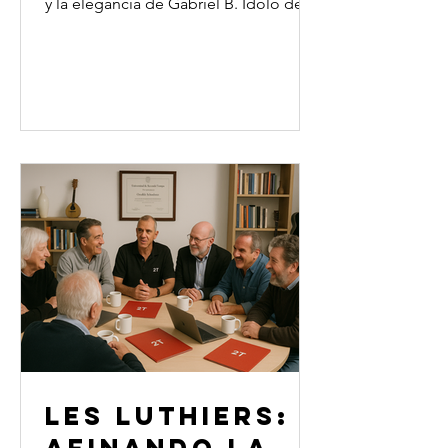
y la elegancia de Gabriel B. Ídolo de
multitudes, símbolo de entrega y
talento, Bati supo ser protagonista en
los escenarios más exigentes del
fútbol mundial. Hoy, sentado frente a
Osvaldo Salvadores la charla se aleja
de las canchas y se adentra en una
dimensión menos visible, pero igual
de crucial: la de la reconversión
profesional, la búsqueda de sentido y
la reinvención personal. Entre tazas de
c
LES LUTHIERS: