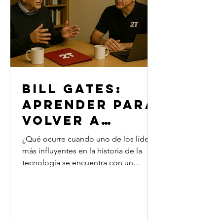
Segundo Tiempo. Con honestidad,
sensibilidad y humor, analizan la imp
BILL GATES:
APRENDER PARA
VOLVER A
EMPEZAR
¿Qué ocurre cuando uno de los líderes
más influyentes en la historia de la
tecnología se encuentra con un
mentor especializado en procesos de
reconversión profesional? En esta
consulta de Segundo Tiempo,
Osvaldo Salvadores invita a Bill Gates a