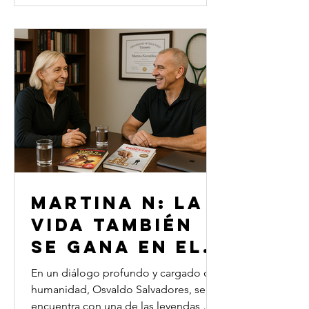
compartir un diálogo profundo sobre
el aprendizaje como motor de
transformación vital. No se trata de
mirar al pasado con nostalgia, sino de
mirar hacia el futuro con
responsabilidad. Gates, referente en
innovación, impacto global y
MARTINA N: LA
VIDA TAMBIÉN
SE GANA EN EL
SEGUNDO
En un diálogo profundo y cargado de
TIEMPO
humanidad, Osvaldo Salvadores, se
encuentra con una de las leyendas más