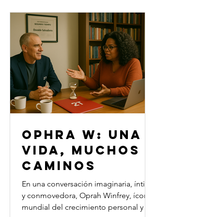
SEGUNDO
con Osvaldo Salvadores para explorar
TIEMPO
cómo las frustraciones, los errores y las
caídas pueden transformarse en
material de construcción para una vida
llena de propósito. No se trata solo de
reinventarse
OPHRA W: UNA
VIDA, MUCHOS
CAMINOS
En una conversación imaginaria, íntima
y conmovedora, Oprah Winfrey, ícono
mundial del crecimiento personal y la