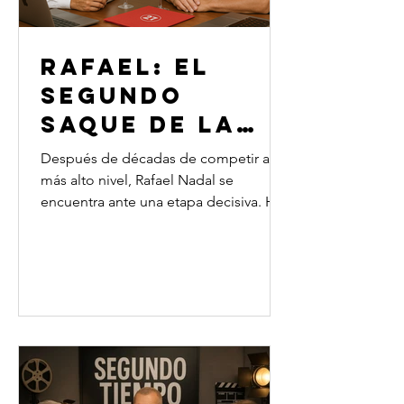
RAFAEL: EL
SEGUNDO
SAQUE DE LA
VIDA
Después de décadas de competir al
más alto nivel, Rafael Nadal se
encuentra ante una etapa decisiva. Ha
conquistado lo que muchos solo
sueñan, pero ahora enfrenta una
cancha diferente: la del futuro. En esta
imaginaria conversación íntima,
Osvaldo Salvadores se sienta con él
para pensar, sin apuros ni presiones,
cómo traducir la resiliencia, el talento y
la experiencia de una vida dedicada al
tenis en una nueva etapa plena de