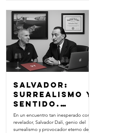
controversiales de la historia, sobre el
vértigo de la caída, el valor de la
introspección y el sentido de
prepararse para una segunda vida
profesional. Un diálogo sin máscaras,
cargado de a
SALVADOR:
SURREALISMO Y
SENTIDO.
CONVERSACION
En un encuentro tan inesperado como
ES EN EL
revelador, Salvador Dalí, genio del
surrealismo y provocador eterno del
UMBRAL DEL