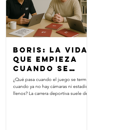
limiten las
BORIS: LA VIDA
QUE EMPIEZA
CUANDO SE
ACABA LA
¿Qué pasa cuando el juego se termina,
FUNCIÓN
cuando ya no hay cámaras ni estadios
llenos? La carrera deportiva suele dejar
marcas imborrables… pero también
preguntas sin responder. En esta charla
íntima y transformadora, Osvaldo
Salvadores conversa con Boris, uno de
los tenistas más brillantes y