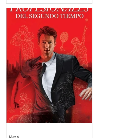
entrena toda la vida para competir al
máximo nivel durante pocos años.
Años de esfuerzo, de disciplina, de
exigencia constante; para llegar y
cuando se llega, todo pasa rápido.
Muchos deportistas ganan en diez
años el dinero que debería
acompañarlos durante cincuenta, pero
casi nadie les enseña qué hacer con
ese momento. En el deporte se habla
de preparación física. Se habla
May 6