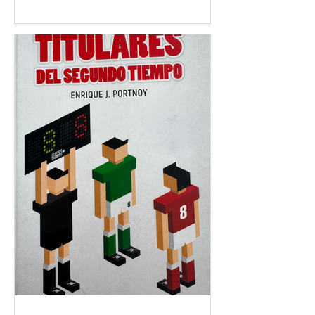
que ver con cuánto dinero se gana;
tiene que ver con cómo se piensa ese
dinero. El error es creer que la carrera
va a durar para siempre. Cuando los
ingresos llegan rápido y en grandes
cantidades, es fácil asumir que ese
nivel se va a mantener en el tiempo,
pero la realidad es otra. La carrera
deportiva es corta y muchas veces,
impredecible. El patrón más común es
que el nivel de vida, cuando sube