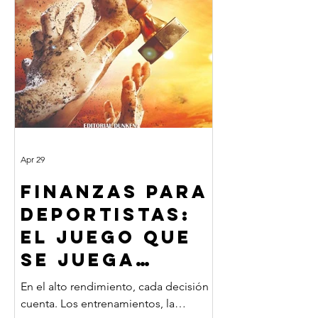
deportista. Realizamos un diagnóstico
financiero integral que incluye:
Estructura de ing
Apr 29
FINANZAS PARA
DEPORTISTAS:
EL JUEGO QUE
SE JUEGA
FUERA DE LA
En el alto rendimiento, cada decisión
CANCHA
cuenta. Los entrenamientos, la