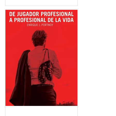
competencia, la recuperación… todo
está medido al detalle. Sin embargo,
hay un aspecto clave en la carrera de
un deportista profesional que muchas
veces queda relegado: la gestión
financiera. En Segundo Tiempo
entendemos que la carrera deportiva
es intensa, exigente y, sobre todo,
limitada en el tiempo; por eso
desarrollamos un enfoque
especializado en acompañamiento
financiero para deportistas
profesionales