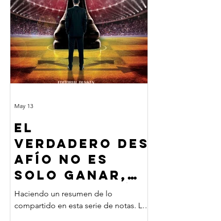
May 13
EL
VERDADERO DES
AFÍO NO ES
SOLO GANAR,
ES SABER QUÉ
Haciendo un resumen de lo
HACER DESPUÉS
compartido en esta serie de notas. La
carrera de un deportista es corta. Se