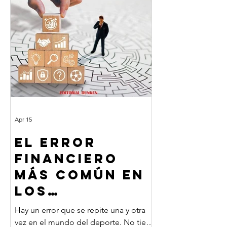
las estructuras, los calendarios, los
contratos. Nuevas responsabilidades a
asumir y toma
Apr 15
EL ERROR
FINANCIERO
MÁS COMÚN EN
LOS
DEPORTISTAS
Hay un error que se repite una y otra
PROFESIONALES
vez en el mundo del deporte. No tiene