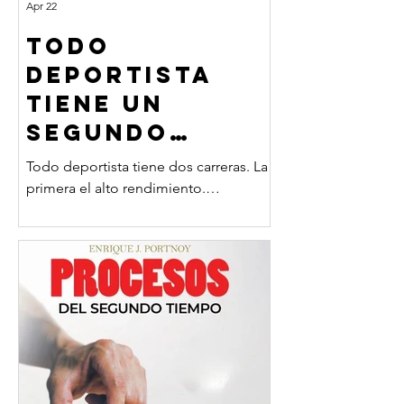
Apr 22
TODO
DEPORTISTA
TIENE UN
SEGUNDO
TIEMPO
Todo deportista tiene dos carreras. La
primera el alto rendimiento.
Preparación física, disciplina,
competencia, resultados. Cada detalle
importa. Es una carrera exigente,
intensa y corta. El tiempo pasa rápido.
La segunda carrera es “la vida después
del deporte”. En un momento la
carrera deportiva termina y empieza
una etapa completamente distinta. Un
primer Segundo Tiempo. Se terminan