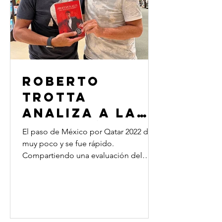
Roberto
Trotta
analiza a la
Selección de
El paso de México por Qatar 2022 dejo
México en
muy poco y se fue rápido.
Compartiendo una evaluación del
Qatar '2022
desempeño de la selección vemos
que...