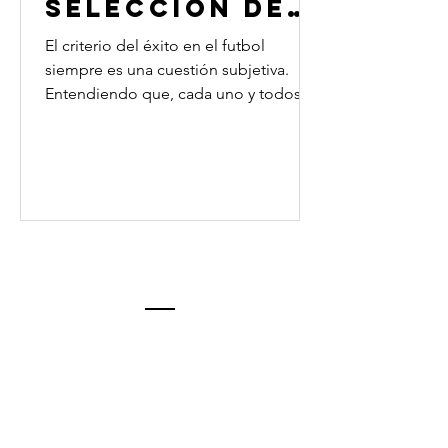
Selección de
Estados
El criterio del éxito en el futbol
Unidos en
siempre es una cuestión subjetiva.
Entendiendo que, cada uno y todos,
Qatar ‘2022
podemos definir “éxito” de...
Estamos esperando
tus propuestas y
tus opiniones
Por favor, se especifico en la inquietud y nos
pondremos en contacto contigo a la