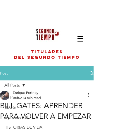
titulares
del segundo tiempo
Post
All Posts
Enrique Portnoy
All Posts
Feb 20
4 min read
BILL GATES: APRENDER
BLOG
PARA VOLVER A EMPEZAR
Opiniones 2T
HISTORIAS DE VIDA