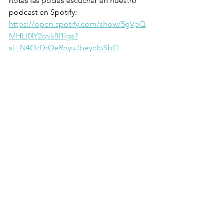
notas las podes escuchar en nuestro 
podcast en Spotify: 
https://open.spotify.com/show/5gVpQ
MHLI0lY2qvk8I1lgs?
si=N4QzDrQeRnyuJbeycIbSbQ
CONSULTORIO DE OSVALDO SALVADORES