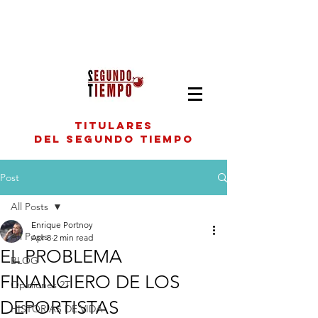
titulares
del segundo tiempo
Post
All Posts
Enrique Portnoy
All Posts
Apr 8
2 min read
EL PROBLEMA
BLOG
FINANCIERO DE LOS
Opiniones 2T
DEPORTISTAS
HISTORIAS DE VIDA