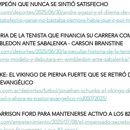
MPEÓN QUE NUNCA SE SINTIÓ SATISFECHO 
.com/deportes/2025/06/30/andre-agassi-y-el-dilema-de
satisfecho-ganar-no-bastaba-siempre-habia-que-ir-por-
ORIA DE LA TENISTA QUE FINANCIA SU CARRERA C
BLEDON ANTE SABALENKA - CARSON BRANSTINE 
com/deportes/2025/06/30/la-peculiar-historia-de-la-teni
-como-modelo-y-debutara-en-wimbledon-ante-sabalenka/
: EL VIKINGO DE PIERNA FUERTE QUE SE RETIRÓ D
 EVANGÉLICO 
.com.ar/deportes/futbol/jonathan-schunke-el-vikingo-de
tbol-y-ahora-es-pastor-evangelico-nid05072025/
ARRISON FORD PARA MANTENERSE ACTIVO A LOS 8
.com/entretenimiento/2025/07/08/el-impensado-secreto-
e-bien-fisicamente-a-sus-82-anos/