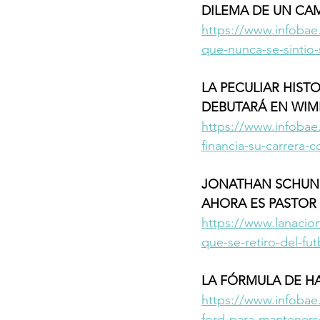
DILEMA DE UN CA
https://www.infobae
que-nunca-se-sintio-
LA PECULIAR HIST
DEBUTARÁ EN WIM
https://www.infobae.
financia-su-carrera
JONATHAN SCHUNKE
AHORA ES PASTOR
https://www.lanacion
que-se-retiro-del-fu
LA FÓRMULA DE H
https://www.infobae
ford-para-manteners