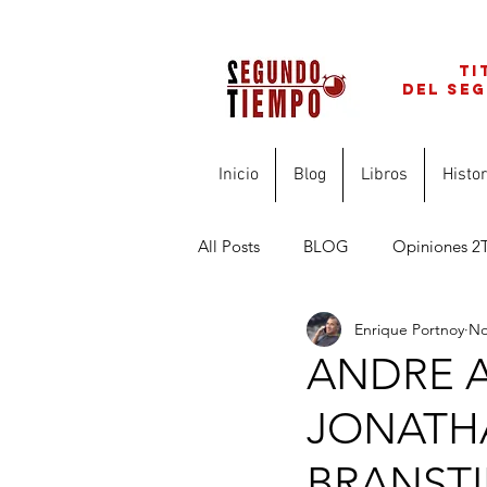
ti
del se
Inicio
Blog
Libros
Histor
All Posts
BLOG
Opiniones 2
Enrique Portnoy
No
FINANZAS PARA PROFESIONAL
ANDRE A
JONATH
BRANST