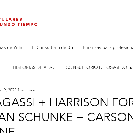
tulares
gundo tiempo
ias de Vida
El Consultorio de OS
Finanzas para profesion
T
HISTORIAS DE VIDA
CONSULTORIO DE OSVALDO S
v 9, 2025
1 min read
ES
GASSI + HARRISON FO
AN SCHUNKE + CARSO
INE