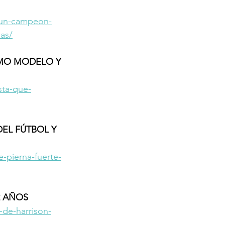
-un-campeon-
mas/
OMO MODELO Y 
sta-que-
EL FÚTBOL Y 
-pierna-fuerte-
2 AÑOS
de-harrison-