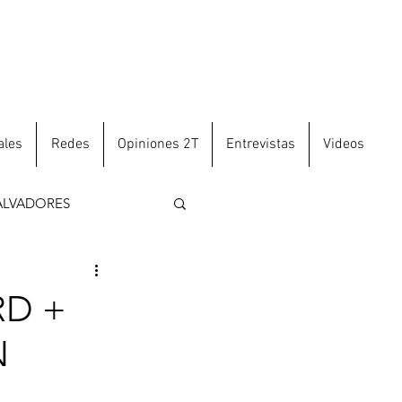
ales
Redes
Opiniones 2T
Entrevistas
Videos
ALVADORES
RD +
N