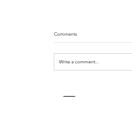
Comments
Write a comment...
WINSTON CH: “NUNCA
RENDIRSE, SIEMPRE
RECONSTRUIRSE”
ContactO