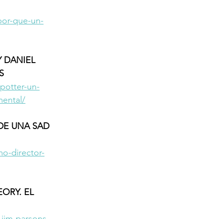
por-que-un-
 DANIEL 
S 
potter-un-
mental/
DE UNA SAD 
o-director-
ORY. EL 
-jim-parsons-