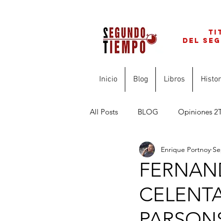
ti
del se
Inicio
Blog
Libros
Histor
All Posts
BLOG
Opiniones 2
Enrique Portnoy
Se
FINANZAS PARA PROFESIONAL
FERNAN
CELENTA
PARSON