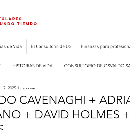
tulares
gundo tiempo
ias de Vida
El Consultorio de OS
Finanzas para profesion
T
HISTORIAS DE VIDA
CONSULTORIO DE OSVALDO S
p 7, 2025
1 min read
ES
DO CAVENAGHI + ADR
NO + DAVID HOLMES +
S