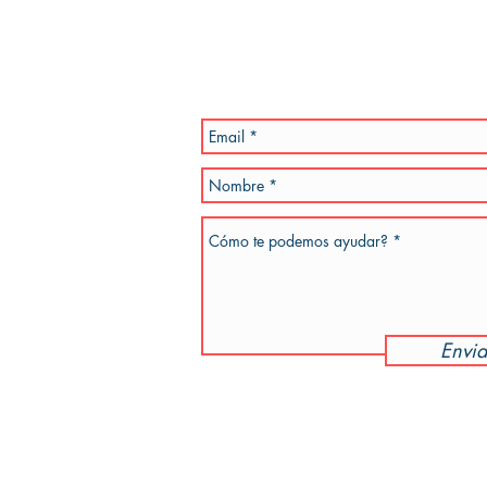
Por favor, se especifico en la inquietud 
a la brevedad. También podes enviar un e
teléfono de referencia.
dotiempo.com
Envia