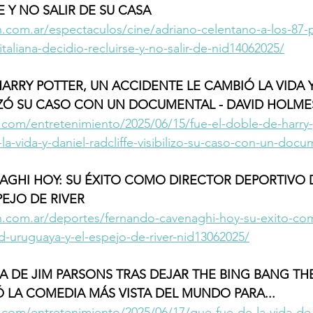
 Y NO SALIR DE SU CASA 
n.com.ar/espectaculos/cine/adriano-celentano-a-los-87-
taliana-decidio-recluirse-y-no-salir-de-nid14062025/
HARRY POTTER, UN ACCIDENTE LE CAMBIÓ LA VIDA Y
LIZÓ SU CASO CON UN DOCUMENTAL - DAVID HOLME
.com/entretenimiento/2025/06/15/fue-el-doble-de-harry-
la-vida-y-daniel-radcliffe-visibilizo-su-caso-con-un-docu
GHI HOY: SU ÉXITO COMO DIRECTOR DEPORTIVO 
EJO DE RIVER 
n.com.ar/deportes/fernando-cavenaghi-hoy-su-exito-com
d-uruguaya-y-el-espejo-de-river-nid13062025/
DA DE JIM PARSONS TRAS DEJAR THE BING BANG THE
LA COMEDIA MÁS VISTA DEL MUNDO PARA... 
.com/entretenimiento/2025/06/17/que-fue-de-la-vida-de