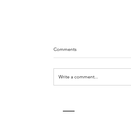
Comments
Write a comment...
ALBERT EINSTEIN - EL
ERROR COMO MAESTRO -
SEGUNDO TIEMPO CON
RELATIVIDAD
ContactO