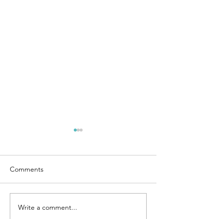
Comments
Write a comment...
PROYECTOS DE
PRESENTACIÓN