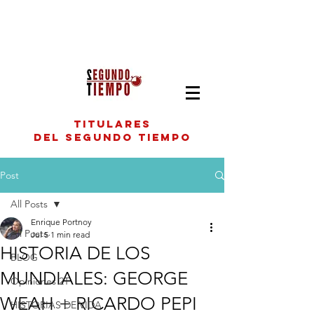
titulares
del segundo tiempo
Post
All Posts
Enrique Portnoy
All Posts
Jul 5
1 min read
HISTORIA DE LOS
BLOG
MUNDIALES: GEORGE
Opiniones 2T
WEAH + RICARDO PEPI
HISTORIAS DE VIDA