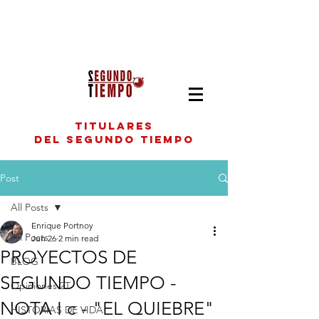
titulares
del segundo tiempo
Post
All Posts
Enrique Portnoy
All Posts
Jun 26
2 min read
PROYECTOS DE
BLOG
SEGUNDO TIEMPO -
Opiniones 2T
NOTA I c - "EL QUIEBRE"
HISTORIAS DE VIDA