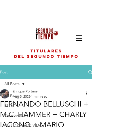
titulares
del segundo tiempo
Post
All Posts
Enrique Portnoy
All Posts
Aug 3, 2025
1 min read
FERNANDO BELLUSCHI +
BLOG
M.C. HAMMER + CHARLY
Opiniones 2T
IACONO + MARIO
HISTORIAS DE VIDA