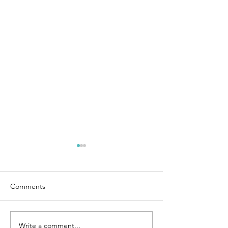
Comments
Write a comment...
LUIS ENRIQUE: MÁS
JOHAN CRUYFF