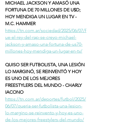
MICHAEL JACKSON Y AMASÓ UNA 
FORTUNA DE 70 MILLONES DE U$D; 
HOY MENDIGA UN LUGAR EN TV - 
M.C. HAMMER 
https://tn.com.ar/sociedad/2025/06/07/f
ue-el-rey-del-rap-se-creyo-michael-
jackson-y-amaso-una-fortuna-de-us70-
millones-hoy-mendiga-un-lugar-en-tv/
QUISO SER FUTBOLISTA, UNA LESIÓN 
LO MARGINÓ, SE REINVENTÓ Y HOY 
ES UNO DE LOS MEJORES 
FREESTYLERS DEL MUNDO - CHARLY 
IACONO 
https://tn.com.ar/deportes/futbol/2025/
06/07/queria-ser-futbolista-una-lesion-
lo-margino-se-reinvento-y-hoy-es-uno-
de-los-mejores-freestylers-del-mundo/