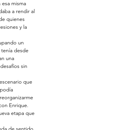
n esa misma 
aba a rendir al 
de quienes 
esiones y la 
cupando un 
 tenía desde 
an una 
desafíos sin 
escenario que 
 podía 
 reorganizarme 
con Enrique. 
ueva etapa que 
eda de sentido, 