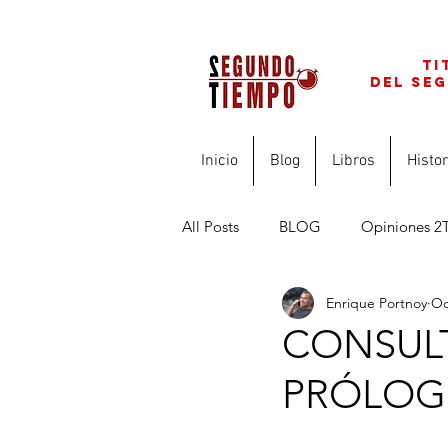
ti
del se
Inicio
Blog
Libros
Histor
All Posts
BLOG
Opiniones 2
Enrique Portnoy
Oc
FINANZAS PARA PROFESIONAL
CONSULT
PRÓLOGO