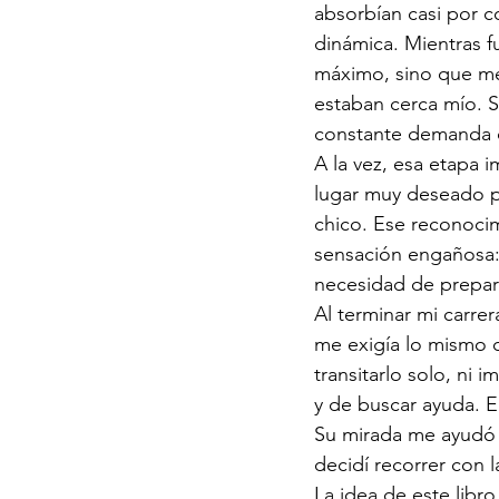
absorbían casi por c
dinámica. Mientras f
máximo, sino que me
estaban cerca mío. Si
constante demanda d
A la vez, esa etapa 
lugar muy deseado p
chico. Ese reconocim
sensación engañosa: 
necesidad de preparar
Al terminar mi carr
me exigía lo mismo q
transitarlo solo, ni
y de buscar ayuda. E
Su mirada me ayudó a
decidí recorrer con
La
 idea de este libr