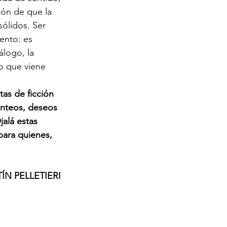
ión de que la 
ólidos. Ser 
nto: es 
logo, la 
o que viene
as de ficción 
anteos, deseos 
alá estas 
para quienes, 
					AGUSTÍN PELLETIERI 