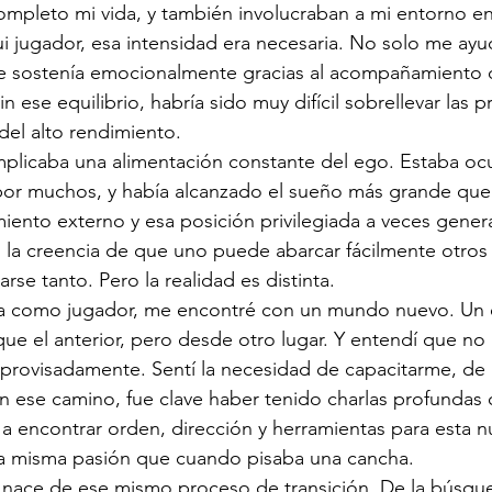
ompleto mi vida, y también involucraban a mi entorno e
ui jugador, esa intensidad era necesaria. No solo me ayud
 sostenía emocionalmente gracias al acompañamiento 
n ese equilibrio, habría sido muy difícil sobrellevar las pr
el alto rendimiento.
implicaba una alimentación constante del ego. Estaba o
or muchos, y había alcanzado el sueño más grande que
iento externo y esa posición privilegiada a veces gener
la creencia de que uno puede abarcar fácilmente otros 
se tanto. Pero la realidad es distinta.
era como jugador, me encontré con un mundo nuevo. Un 
ue el anterior, pero desde otro lugar. Y entendí que no
 improvisadamente. Sentí la necesidad de capacitarme, de
n ese camino, fue clave haber tenido charlas profundas 
 encontrar orden, dirección y herramientas para esta n
 la misma pasión que cuando pisaba una cancha.
o nace de ese mismo proceso de transición. De la búsqu