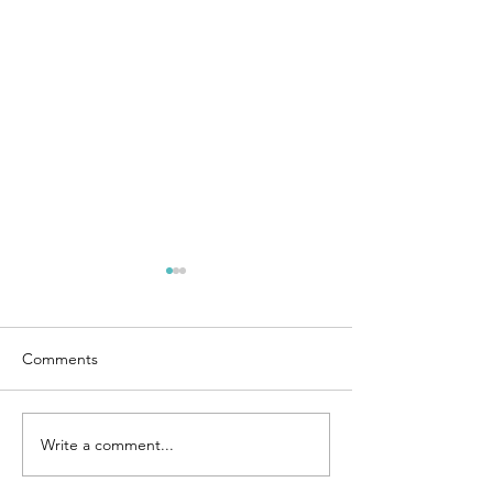
Comments
Write a comment...
PROYECTOS DE
PROYECTOS DE
SEGUNDO TIEMPO -
SEGUNDO TIEM