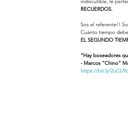
indiscutible, le pert
RECUERDOS.
Sos el referente!! Sos
Cuánto tiempo debe p
EL SEGUNDO TIEMP
“Hay boxeadores que 
- Marcos “Chino” M
https://bit.ly/2uCU9