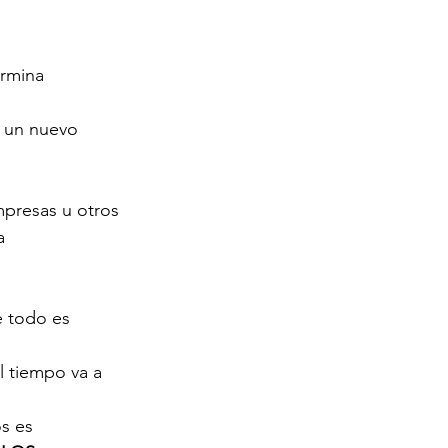
ermina 
 un nuevo 
mpresas u otros 
a 
e todo es 
l tiempo va a 
s es 