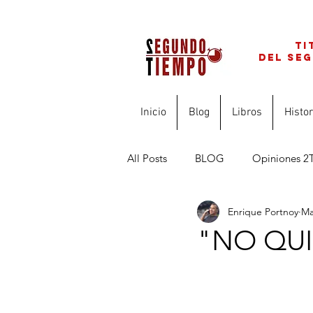
ti
del se
Inicio
Blog
Libros
Histor
All Posts
BLOG
Opiniones 2
Enrique Portnoy
Ma
FINANZAS PARA PROFESIONAL
"NO QUI