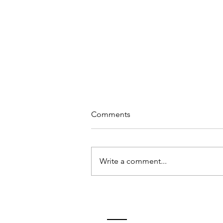
Comments
Write a comment...
LAS CONFUSIONES - LOS
DÓLARES Y TODO LO QUE
NO DEBERÍA SUCEDERNOS