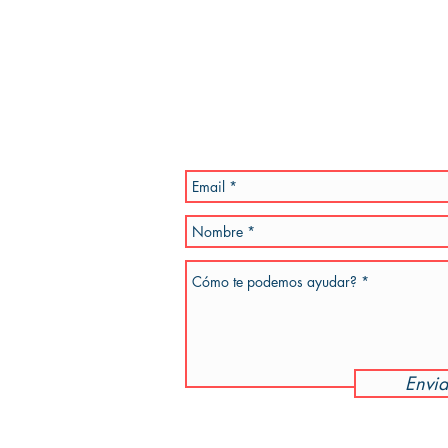
Estamos esperand
propuestas y tus 
Por favor, se especifico en la inquietud 
a la brevedad. También podes enviar un e
teléfono de referencia.
dotiempo.com
Envia