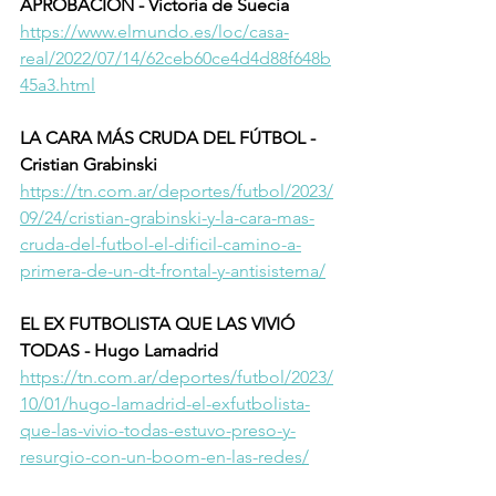
APROBACIÓN - Victoria de Suecia
https://www.elmundo.es/loc/casa-
real/2022/07/14/62ceb60ce4d4d88f648b
45a3.html
LA CARA MÁS CRUDA DEL FÚTBOL - 
Cristian Grabinski
https://tn.com.ar/deportes/futbol/2023/
09/24/cristian-grabinski-y-la-cara-mas-
cruda-del-futbol-el-dificil-camino-a-
primera-de-un-dt-frontal-y-antisistema/
EL EX FUTBOLISTA QUE LAS VIVIÓ 
TODAS - Hugo Lamadrid
https://tn.com.ar/deportes/futbol/2023/
10/01/hugo-lamadrid-el-exfutbolista-
que-las-vivio-todas-estuvo-preso-y-
resurgio-con-un-boom-en-las-redes/