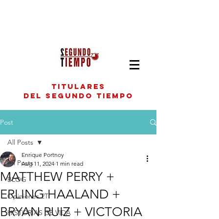
titulares
del segundo tiempo
Post
All Posts
Enrique Portnoy
All Posts
Aug 11, 2024
1 min read
MATTHEW PERRY +
BLOG
ERLING HAALAND +
Opiniones 2T
BRYAN RUIZ + VICTORIA
HISTORIAS DE VIDA