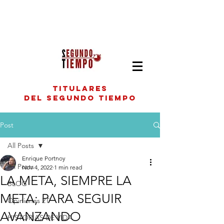
titulares
del segundo tiempo
Post
All Posts
Enrique Portnoy
All Posts
Nov 4, 2022
1 min read
LA META, SIEMPRE LA
BLOG
META; PARA SEGUIR
Opiniones 2T
AVANZANDO
HISTORIAS DE VIDA