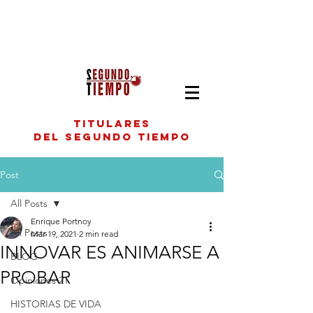
titulares
del segundo tiempo
Post
All Posts
Enrique Portnoy
All Posts
Mar 19, 2021
2 min read
INNOVAR ES ANIMARSE A
BLOG
PROBAR
Opiniones 2T
HISTORIAS DE VIDA