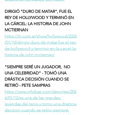
DIRIGIÓ "DURO DE MATAR", FUE EL 
REY DE HOLLYWOOD Y TERMINÓ EN 
LA CÁRCEL: LA HISTORIA DE JOHN 
MCTIERNAN 
https://tn.com.ar/show/hollywood/2026
/01/10/dirigio-duro-de-matar-fue-el-rey-
de-hollywood-y-termino-en-la-carcel-la-
historia-de-john-mctiernan/
"SIEMPRE SERÉ UN JUGADOR,  NO 
UNA CELEBRIDAD" - TOMÓ UNA 
DRÁSTICA DECISIÓN CUANDO SE 
RETIRÓ - PETE SAMPRAS 
https://www.infobae.com/deportes/202
6/01/12/es-una-de-las-grandes-
leyendas-del-tenis-y-tomo-una-drastica-
decision-cuando-se-retiro-siempre-