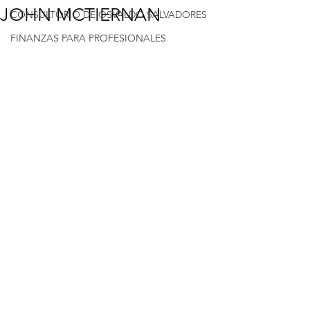
JOHN MCTIERNAN
CONSULTORIO DE OSVALDO SALVADORES
FINANZAS PARA PROFESIONALES