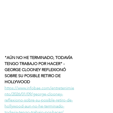
"AÚN NO HE TERMINADO, TODAVÍA 
TENGO TRABAJO POR HACER" - 
GEORGE CLOONEY REFLEXIONÓ 
SOBRE SU POSIBLE RETIRO DE 
HOLLYWOOD
https://www.infobae.com/entretenimie
nto/2026/01/09/george-clooney-
reflexiono-sobre-su-posible-retiro-de-
hollywood-aun-no-he-terminado-
todavia-tengo-trabajo-por-hacer/