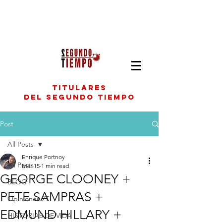
titulares
del segundo tiempo
Post
All Posts
Enrique Portnoy
All Posts
Mar 15
1 min read
GEORGE CLOONEY +
BLOG
PETE SAMPRAS +
Opiniones 2T
EDMUND HILLARY +
HISTORIAS DE VIDA