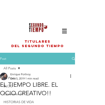
titulares
del segundo tiempo
Post
All Posts
Enrique Portnoy
All Posts
Dec 5, 2019
1 min read
EL TIEMPO LIBRE. EL
BLOG
OCIO CREATIVO!!
Opiniones 2T
HISTORIAS DE VIDA