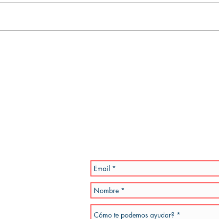
PROYECTOS DE SEGUNDO
PRO
TIEMPO - NOTA II b -
TIEM
IDENTIDAD, ROL Y PÉRDIDA
IDEN
Estamos esperand
propuestas y tus 
Por favor, se especifico en la inquietud 
a la brevedad. También podes enviar un e
teléfono de referencia.
dotiempo.com