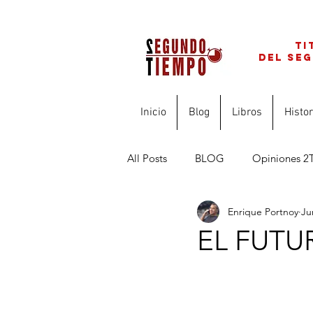
ti
del se
Inicio
Blog
Libros
Histor
All Posts
BLOG
Opiniones 2
Enrique Portnoy
Ju
FINANZAS PARA PROFESIONAL
EL FUTU