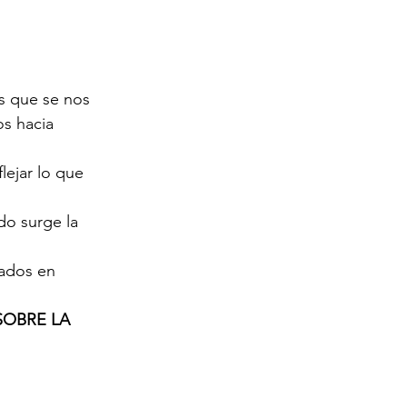
as que se nos 
s hacia 
lejar lo que 
o surge la 
tados en 
SOBRE LA 