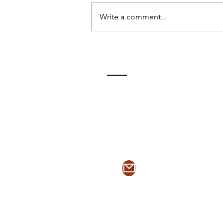
Write a comment...
EL VIAJE DE REGRESO: "LA
ODISEA"- EL SEGUNDO
TIEMPO
ContactO
enriquep@2tsegun
@2tsegundotiempo