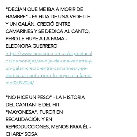
"DECÍAN QUE ME IBA A MORIR DE 
HAMBRE" - ES HIJA DE UNA VEDETTE 
Y UN GALÁN, CRECIÓ ENTRE 
CAMARINES Y SE DEDICA AL CANTO, 
PERO LE HUYE A LA FAMA - 
ELEONORA GUERRERO 
https://www.lanacion.com.ar/espectacul
os/personajes/es-hija-de-una-vedette-y-
un-galan-crecio-entre-camarines-y-se-
dedica-al-canto-pero-le-huye-a-la-fama-
nid02092024/
"NO HICE UN PESO" - LA HISTORIA 
DEL CANTANTE DEL HIT 
"MAYONESA", FUROR EN 
RECAUDACIÓN Y EN 
REPRODUCCIONES, MENOS PARA ÉL - 
CHARLY SOSA