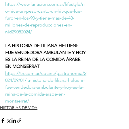
https://www.lanacion.com.ar/lifestyle/n
o-hice-un-peso-canto-un-hit-que-fue-
furor-en-los-90-y-tiene-mas-de-43-
millones-de-reproducciones-en-
nid29082024/
LA HISTORIA DE LILIANA HELUENI: 
FUE VENDEDORA AMBULANTE Y HOY 
ES LA REINA DE LA COMIDA ÁRABE 
EN MONSERRAT  
https://tn.com.ar/cocina/gastronomia/2
024/09/01/la-historia-de-liliana-helueni-
fue-vendedora-ambulante-y-hoy-es-la-
reina-de-la-comida-arabe-en-
montserrat/
HISTORIAS DE VIDA