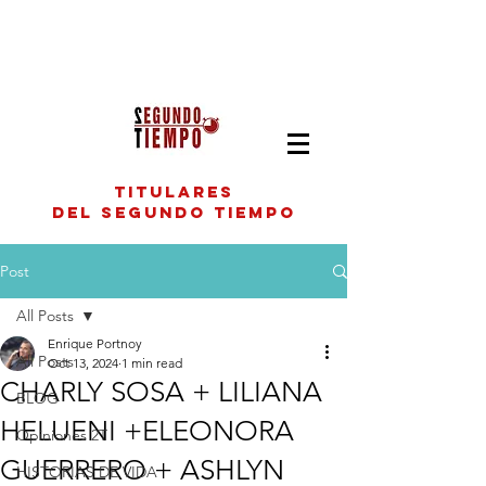
titulares
del segundo tiempo
Post
All Posts
Enrique Portnoy
All Posts
Oct 13, 2024
1 min read
CHARLY SOSA + LILIANA
BLOG
HELUENI +ELEONORA
Opiniones 2T
GUERRERO + ASHLYN
HISTORIAS DE VIDA