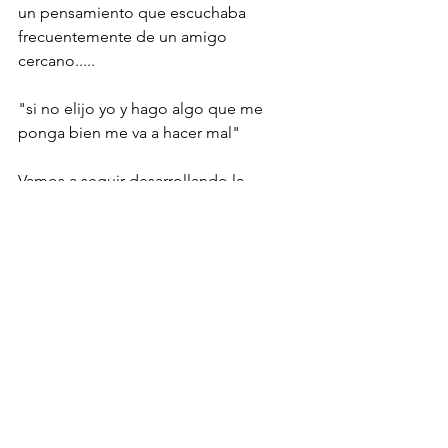
un pensamiento que escuchaba 
frecuentemente de un amigo 
cercano.....
"si no elijo yo y hago algo que me 
ponga bien me va a hacer mal"
Vamos a seguir desarrollando la 
historia de JJ..... GRACIAS!!
JJ y XX somos todos. Yo, vos, Jorge, 
Silvio, todos.... prefiero llamarlo de esa 
forma y que cada uno busque con que 
parte de la historia se identifica, ya que 
esto es algo que nos llega y nos pasa a 
todos en algún momento y el mayor 
desafío es APRENDER A 
REINVENTARNOS INTELIGENTEMENTE 
Y SIENDO FELICES!! 