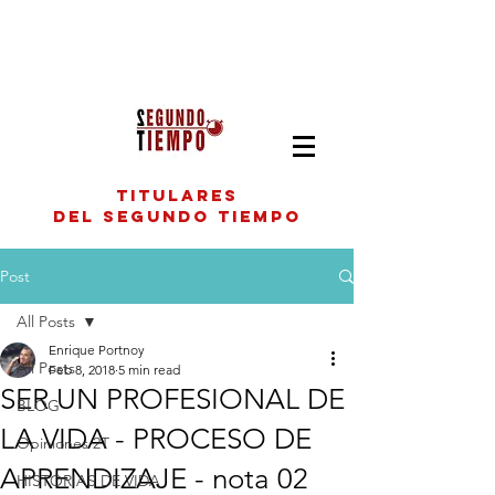
titulares
del segundo tiempo
Post
All Posts
Enrique Portnoy
All Posts
Feb 8, 2018
5 min read
SER UN PROFESIONAL DE
BLOG
LA VIDA - PROCESO DE
Opiniones 2T
APRENDIZAJE - nota 02
HISTORIAS DE VIDA