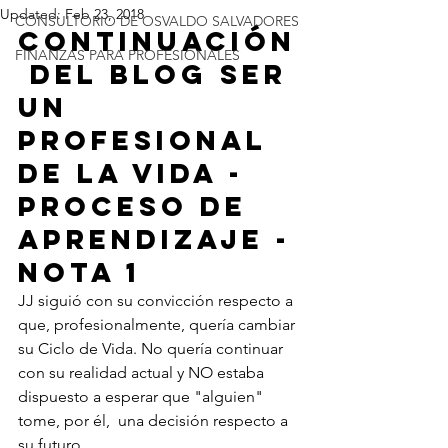
Updated:
Feb 23, 2018
CONSULTORIO DE OSVALDO SALVADORES
continuación
FINANZAS PARA PROFESIONALES
 del blog SER 
UN 
PROFESIONAL 
DE LA VIDA - 
PROCESO DE 
APRENDIZAJE - 
nota 1 
JJ siguió con su convicción respecto a 
que, profesionalmente, quería cambiar 
su Ciclo de Vida. No quería continuar 
con su realidad actual y NO estaba 
dispuesto a esperar que "alguien" 
tome, por él,  una decisión respecto a 
su futuro.