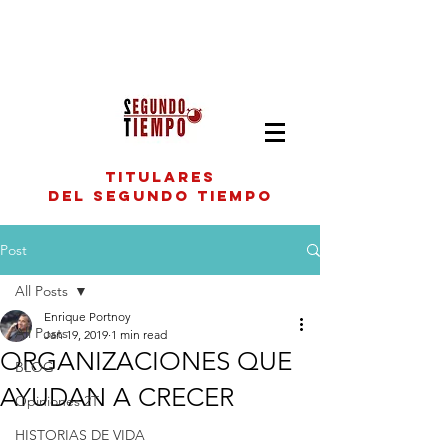
titulares
del segundo tiempo
Post
All Posts
Enrique Portnoy
All Posts
Jan 19, 2019
1 min read
ORGANIZACIONES QUE
BLOG
AYUDAN A CRECER
Opiniones 2T
HISTORIAS DE VIDA