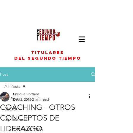
titulares
del segundo tiempo
Post
All Posts
Enrique Portnoy
All Posts
Dec 2, 2018
2 min read
COACHING - OTROS
BLOG
CONCEPTOS DE
Opiniones 2T
LIDERAZGO
HISTORIAS DE VIDA