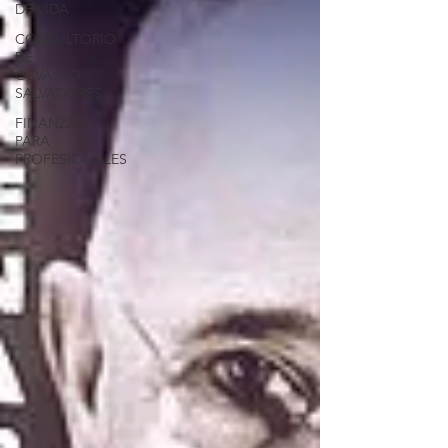
DE VIDA
CONSULTORIO
DE
OSVALDO
SALVADORES
FINANZAS
PARA
PROFESIONALES