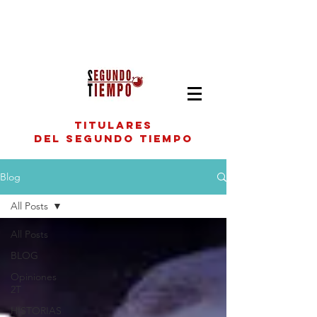
titulares
del segundo tiempo
Blog
All Posts
All Posts
BLOG
Opiniones
2T
HISTORIAS