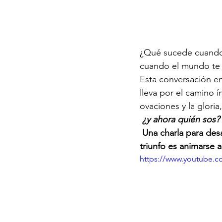
¿Qué sucede cuando 
cuando el mundo te
Esta conversación en
lleva por el camino í
ovaciones y la gloria,
¿y ahora quién sos?
 Una charla para desarmar estatuas y construir seres humanos. Para entender que el mayor 
triunfo es animarse 
https://www.youtube.