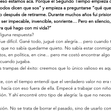
 eso estamos acá. Porque el Segundo Tiempo empieza 
 todos dicen que sos” y empieza a preguntarse “qué que
so después de retirarme. Durante muchos años fui prisio
 ser impecable, invencible, sonriente… Pero en silencio
ra qué hago con mi vida?”
alguna respuesta?
 Fue difícil. Gané todo, jugué con alegría… pero cuando 
e que no sabía quedarme quieto. No sabía estar conmig
os, en política, en cine... pero me costó encontrar algo
 cuando jugaba.
s trampas del éxito: creemos que lo único valioso es aq
te, con el tiempo entendí que el verdadero valor no era 
hacía con eso fuera de ella. Empecé a trabajar con niño
ón. Y ahí encontré otro tipo de alegría: la que no neces
ión. No se trata de borrar el pasado, sino de usarlo co