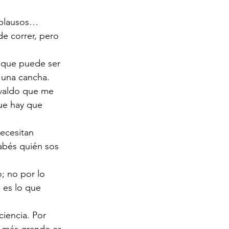
aplausos… 
e correr, pero 
e que puede ser 
n una cancha.
svaldo que me 
ue hay que 
necesitan 
abés quién sos 
; no por lo 
 es lo que 
iencia. Por 
y más grande es 