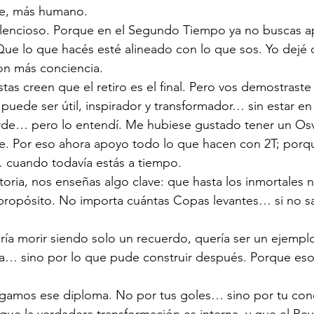
de, más humano.
ilencioso. Porque en el Segundo Tiempo ya no buscas 
ue lo que hacés esté alineado con lo que sos. Yo dejé d
n más conciencia.
as creen que el retiro es el final. Pero vos demostrast
 puede ser útil, inspirador y transformador… sin estar e
tarde… pero lo entendí. Me hubiese gustado tener un O
e. Por eso ahora apoyo todo lo que hacen con 2T; porq
 cuando todavía estás a tiempo.
storia, nos enseñas algo clave: que hasta los inmortales 
propósito. No importa cuántas Copas levantes… si no s
ería morir siendo solo un recuerdo, quería ser un ejemplo
ha… sino por lo que pude construir después. Porque eso
egamos ese diploma. No por tus goles… sino por tu conc
ue la verdadera transformación es interna, y que el Re