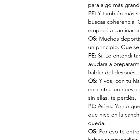
para algo más gran
PE: 
Y también más s
buscas coherencia. Q
empecé a caminar co
OS: 
Muchos deportist
un principio. Que se
PE: 
Sí. Lo entendí 
ayudara a prepararm
hablar del después…
OS: 
Y vos, con tu hi
encontrar un nuevo 
sin ellas, te perdés.
PE: 
Así es. Yo no qu
que hice en la canc
queda.
OS: 
Por eso te entr
haber comprendido q