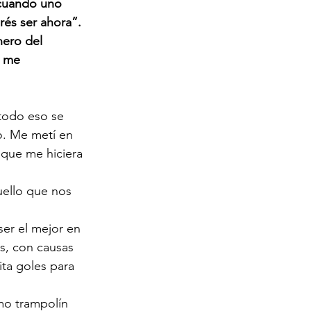
cuando uno 
rés ser ahora”.
nero del 
, me 
todo eso se 
o. Me metí en 
 que me hiciera 
uello que nos 
ser el mejor en 
s, con causas 
ita goles para 
mo trampolín 