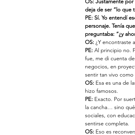
OS: Justamente por
deja de ser “lo que
PE: Sí. Yo entendí e
personaje. Tenía que
preguntaba: “¿y aho
OS: 
¿Y encontraste 
PE: 
Al principio no.
fue, me di cuenta d
negocios, en proyect
sentir tan vivo como
OS: 
Esa es una de la
hizo famosos.
PE: 
Exacto. Por suer
la cancha… sino qué 
sociales, con educaci
sentirse completa.
OS: 
Eso es reconvers