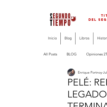
ti
del se
Inicio
Blog
Libros
Histor
All Posts
BLOG
Opiniones 2
Enrique Portnoy
Ju
FINANZAS PARA PROFESIONAL
PELÉ: R
LEGADO
TERMINA