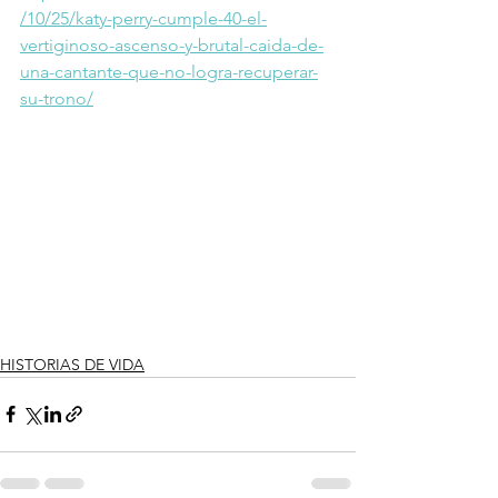
/10/25/katy-perry-cumple-40-el-
vertiginoso-ascenso-y-brutal-caida-de-
una-cantante-que-no-logra-recuperar-
su-trono/
HISTORIAS DE VIDA