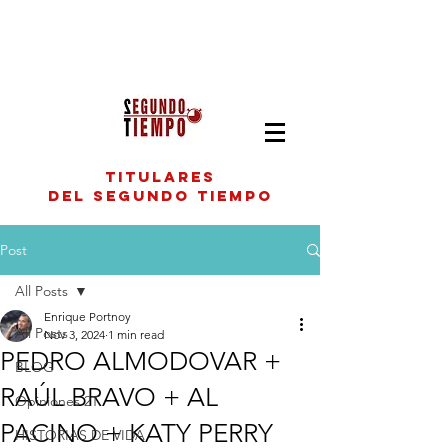
titulares
del segundo tiempo
Post
All Posts
Enrique Portnoy
All Posts
Nov 3, 2024
1 min read
PEDRO ALMODOVAR +
BLOG
RAÚL BRAVO + AL
Opiniones 2T
PACINO + KATY PERRY
HISTORIAS DE VIDA