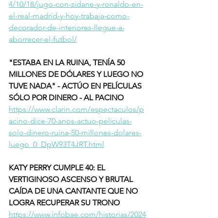
4/10/18/jugo-con-zidane-y-ronaldo-en-
el-real-madrid-y-hoy-trabaja-como-
decorador-de-interiores-llegue-a-
aborrecer-el-futbol/
"ESTABA EN LA RUINA, TENÍA 50 
MILLONES DE DÓLARES Y LUEGO NO 
TUVE NADA" - ACTÚO EN PELÍCULAS 
SÓLO POR DINERO - AL PACINO 
https://www.clarin.com/espectaculos/p
acino-dice-70-anos-actuo-peliculas-
solo-dinero-ruina-50-millones-dolares-
luego_0_DpW93T4JRT.html
KATY PERRY CUMPLE 40: EL 
VERTIGINOSO ASCENSO Y BRUTAL 
CAÍDA DE UNA CANTANTE QUE NO 
LOGRA RECUPERAR SU TRONO 
https://www.infobae.com/historias/2024