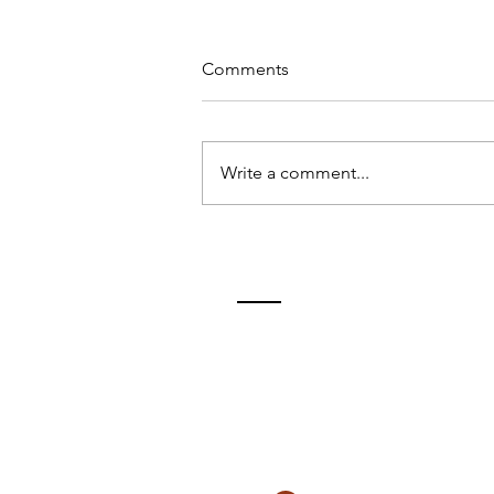
Comments
Write a comment...
EL VIAJE DE REGRESO: "LA
ODISEA"- EL SEGUNDO
TIEMPO
ContactO