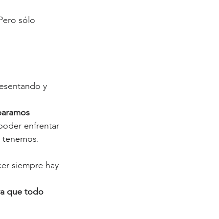
Pero sólo 
resentando y 
eparamos 
poder enfrentar 
e tenemos. 
er siempre hay 
ra que todo 