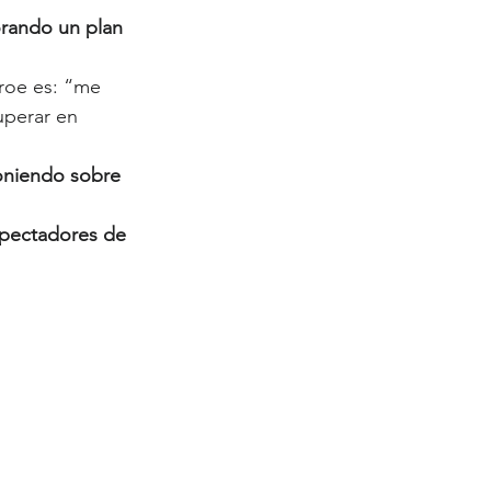
rando un plan 
éroe es: “me 
uperar en 
oniendo sobre 
spectadores de 