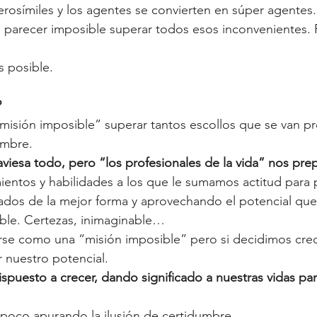
erosímiles y los agentes se convierten en súper agentes.
e parecer imposible superar todos esos inconvenientes. 
s posible.
 
misión imposible” superar tantos escollos que se van p
umbre.
aviesa todo, pero “los profesionales de la vida” nos pr
entos y habilidades a los que le sumamos actitud para 
rados de la mejor forma y aprovechando el potencial qu
ble. Certezas, inimaginable…
e como una “misión imposible” pero si decidimos crec
r nuestro potencial.
spuesto a crecer, dando significado a nuestras vidas pa
mpoco apurando la ilusión de certidumbre. 