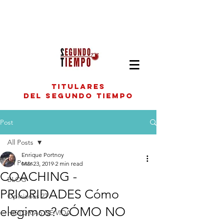
titulares
del segundo tiempo
Post
All Posts
Enrique Portnoy
All Posts
Mar 23, 2019
2 min read
COACHING -
BLOG
PRIORIDADES Cómo
Opiniones 2T
elegimos? CÓMO NO
HISTORIAS DE VIDA