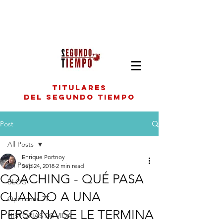
titulares
del segundo tiempo
Post
All Posts
Enrique Portnoy
All Posts
Sep 24, 2018
2 min read
COACHING - QUÉ PASA
BLOG
CUANDO A UNA
Opiniones 2T
PERSONA SE LE TERMINA
HISTORIAS DE VIDA