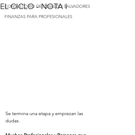
EL CICLO - NOTA I
CONSULTORIO DE OSVALDO SALVADORES
FINANZAS PARA PROFESIONALES
Se termina una etapa y empiezan las 
dudas. 