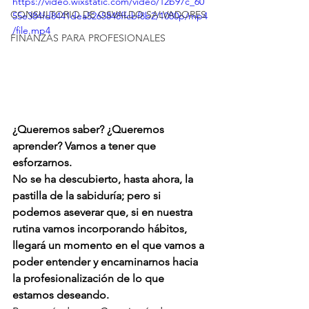
https://video.wixstatic.com/video/12b97c_60
CONSULTORIO DE OSVALDO SALVADORES
55e384fd8441dea5265848ffcbf8b2/1080p/mp4
/file.mp4
FINANZAS PARA PROFESIONALES
¿Queremos saber? ¿Queremos 
aprender? Vamos a tener que 
esforzarnos. 
No se ha descubierto, hasta ahora, la 
pastilla de la sabiduría; pero si 
podemos aseverar que, si en nuestra 
rutina vamos incorporando hábitos, 
llegará un momento en el que vamos a 
poder entender y encaminarnos hacia 
la profesionalización de lo que 
estamos deseando. 