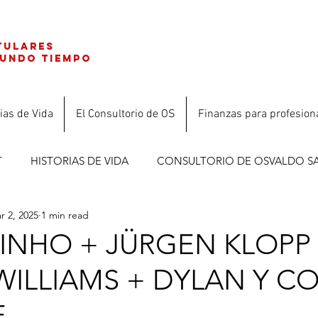
tulares
gundo tiempo
ias de Vida
El Consultorio de OS
Finanzas para profesion
T
HISTORIAS DE VIDA
CONSULTORIO DE OSVALDO S
r 2, 2025
1 min read
ES
INHO + JÜRGEN KLOPP
WILLIAMS + DYLAN Y C
E