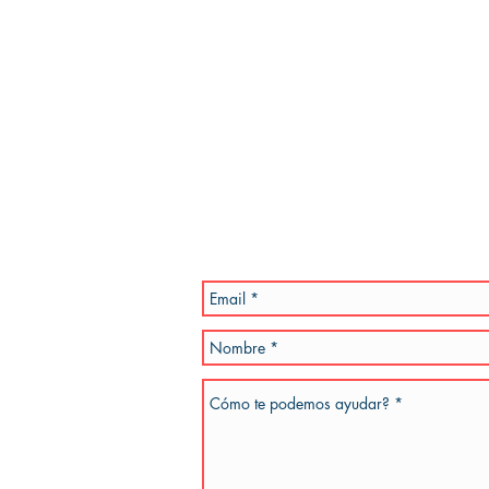
SALVADOR DALÍ - LA
DAN
MARCA, EL PRESTIGIO, LA
SCO
VIGENCIA
MAC
Estamos esperand
propuestas y tus 
Por favor, se especifico en la inquietud 
a la brevedad. También podes enviar un e
teléfono de referencia.
dotiempo.com