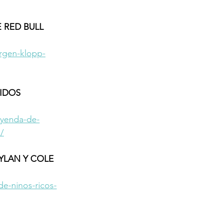
 RED BULL 
urgen-klopp-
IDOS 
eyenda-de-
/
YLAN Y COLE 
e-ninos-ricos-