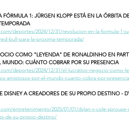
 FÓRMULA 1: JÜRGEN KLOPP ESTÁ EN LA ÓRBITA DE
 TEMPORADA
.com/deportes/2024/12/31/revolucion-en-la-formula-1-j
-red-bull-para-la-proxima-temporada/
GOCIO COMO "LEYENDA" DE RONALDINHO EN PART
L MUNDO: CUÁNTO COBRAR POR SU PRESENCIA  
.com/deportes/2024/12/31/el-lucrativo-negocio-como-l
dos-amistosos-por-el-mundo-cuanto-cobra-por-presencia
E DISNEY A CREADORES DE SU PROPIO DESTINO - D
.com/entretenimiento/2025/01/01/dylan-y-cole-sprouse-d
es-de-su-propio-destino/