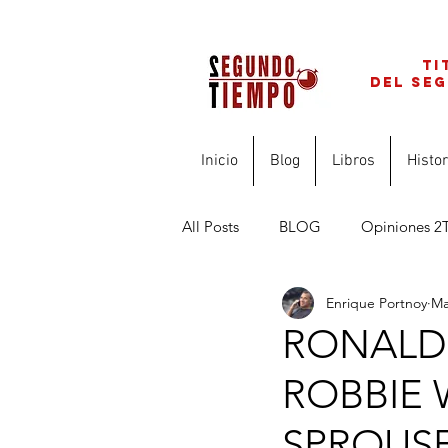
ti
del se
Inicio
Blog
Libros
Histor
All Posts
BLOG
Opiniones 2
Enrique Portnoy
Ma
FINANZAS PARA PROFESIONAL
RONALD
ROBBIE 
SPROUS