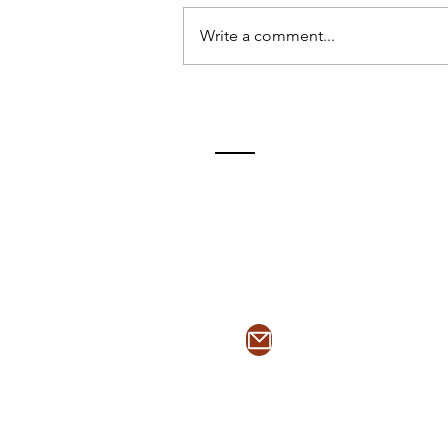
Write a comment...
LAS CONFUSIONES - LOS
DÓLARES Y TODO LO QUE
NO DEBERÍA SUCEDERNOS
ContactO
enriquep@2tsegun
@2tsegundotiempo