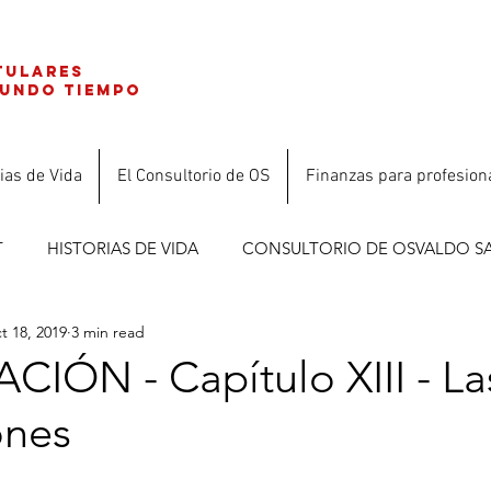
tulares
gundo tiempo
ias de Vida
El Consultorio de OS
Finanzas para profesion
T
HISTORIAS DE VIDA
CONSULTORIO DE OSVALDO S
t 18, 2019
3 min read
ES
IÓN - Capítulo XIII - La
ones