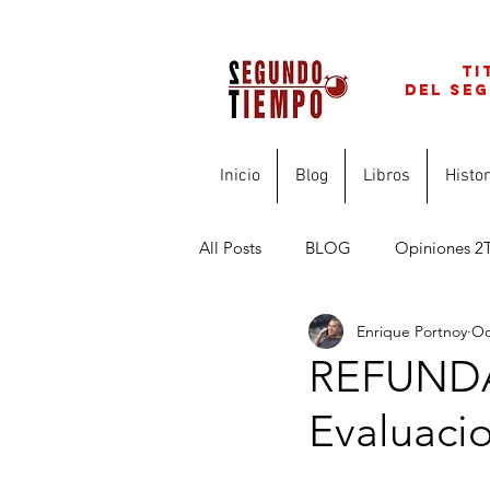
ti
del se
Inicio
Blog
Libros
Histor
All Posts
BLOG
Opiniones 2
Enrique Portnoy
Oc
FINANZAS PARA PROFESIONAL
REFUNDAC
Evaluaci