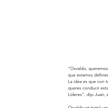
“Osvaldo, queremos h
que estamos definien
La idea es que con tu
queres conducir est
Líderes”, dijo Juan,
Osvaldo se tomó uno