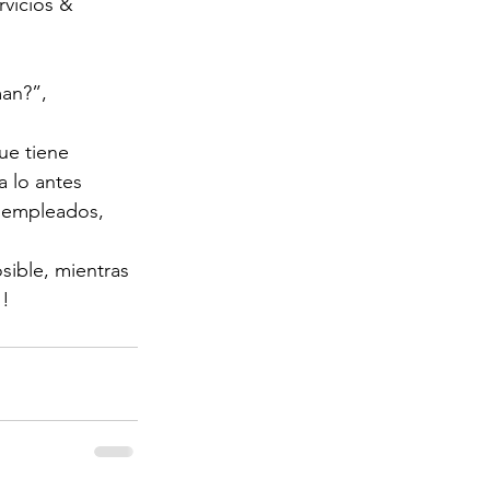
rvicios & 
man?”, 
ue tiene 
a lo antes 
n empleados, 
sible, mientras 
!!