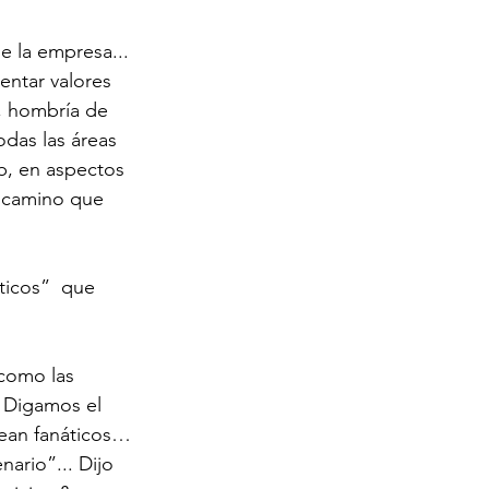
e la empresa... 
entar valores 
, hombría de 
odas las áreas 
ub, en aspectos 
l camino que 
ticos”  que 
 como las 
! Digamos el 
sean fanáticos… 
ario”... Dijo 