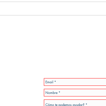
EL VIAJE DE REGRESO: "LA
PRO
ODISEA"- EL SEGUNDO
TIEM
TIEMPO
IDEN
Estamos esperand
propuestas y tus 
Por favor, se especifico en la inquietud 
a la brevedad. También podes enviar un e
teléfono de referencia.
dotiempo.com