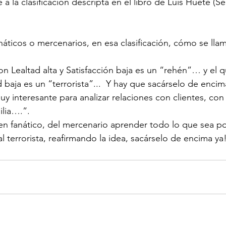
 a la clasificación descripta en el libro de Luis Huete (Se
náticos o mercenarios, en esa clasificación, cómo se lla
on Lealtad alta y Satisfacción baja es un “rehén”… y el q
d baja es un “terrorista”...  Y hay que sacárselo de encim
 interesante para analizar relaciones con clientes, co
ilia….”.
 en fanático, del mercenario aprender todo lo que sea po
l terrorista, reafirmando la idea, sacárselo de encima ya