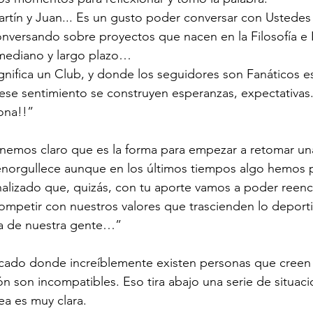
rtín y Juan... Es un gusto poder conversar con Ustedes 
nversando sobre proyectos que nacen en la Filosofía e 
 mediano y largo plazo… 
nifica un Club, y donde los seguidores son Fanáticos e
 ese sentimiento se construyen esperanzas, expectativas..
ona!!”
enemos claro que es la forma para empezar a retomar un
 enorgullece aunque en los últimos tiempos algo hemos p
lizado que, quizás, con tu aporte vamos a poder reenca
mpetir con nuestros valores que trascienden lo deporti
da de nuestra gente…”
ado donde increíblemente existen personas que creen 
ón son incompatibles. Eso tira abajo una serie de situac
ea es muy clara. 