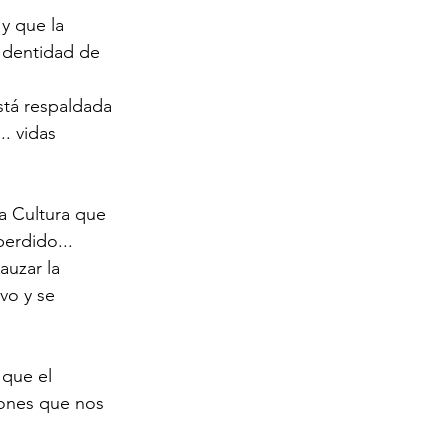
y que la 
Identidad de 
stá respaldada 
. vidas 
a Cultura que 
erdido... 
uzar la 
vo y se 
que el 
iones que nos 