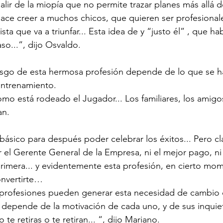
alir de la miopía que no permite trazar planes más allá de
hace creer a muchos chicos, que quieren ser profesionale
ista que va a triunfar... Esta idea de y “justo él” , que h
so...”, dijo Osvaldo.
esgo de esta hermosa profesión depende de lo que se h
 entrenamiento.
omo está rodeado el Jugador... Los familiares, los amigos,
an. 
s básico para después poder celebrar los éxitos... Pero c
el Gerente General de la Empresa, ni el mejor pago, ni 
primera... y evidentemente esta profesión, en cierto mom
onvertirte…
 profesiones pueden generar esta necesidad de cambio
 depende de la motivación de cada uno, y de sus inquiet
te retiras o te retiran... “, dijo Mariano.