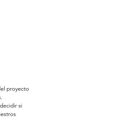
el proyecto 
.
ecidir si 
estros 