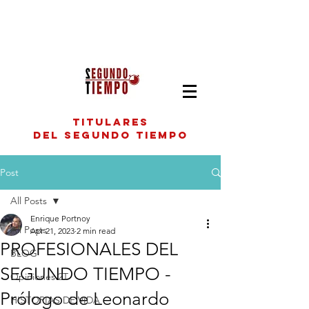
titulares
del segundo tiempo
Post
All Posts
Enrique Portnoy
All Posts
Apr 21, 2023
2 min read
PROFESIONALES DEL
BLOG
SEGUNDO TIEMPO -
Opiniones 2T
Prólogo de Leonardo
HISTORIAS DE VIDA