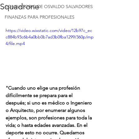
Squadrone
CONSULTORIO DE OSVALDO SALVADORES
FINANZAS PARA PROFESIONALES
https://video.wixstatic.com/video/12b97c_ec
c884b93c6b4a0bb0b7ad3b0fba1299/360p/mp
4/file.mp4
"Cuando uno elige una profesión 
difícilmente se prepara para el 
después; si uno es médico o Ingeniero 
o Arquitecto, por enumerar algunos 
ejemplos, son profesiones para toda la 
vida; o hasta edades avanzadas. En el 
deporte esto no ocurre. Quedarnos 