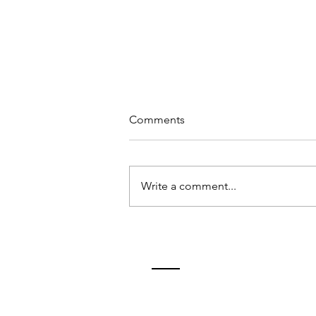
Comments
Write a comment...
MIRAR MÁS ALLÁ DE LA
SUPERFICIE. EL ARTE DE
ENTENDER LO QUE
REALMENTE QUEREMOS.
ContactO