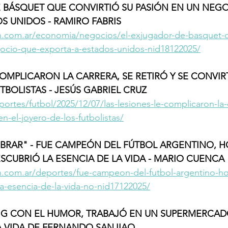
E BÁSQUET QUE CONVIRTIÓ SU PASIÓN EN UN NEG
S UNIDOS - RAMIRO FABRIS 
n.com.ar/economia/negocios/el-exjugador-de-basquet-q
ocio-que-exporta-a-estados-unidos-nid18122025/
COMPLICARON LA CARRERA, SE RETIRÓ Y SE CONVIRT
TBOLISTAS - JESÚS GABRIEL CRUZ
portes/futbol/2025/12/07/las-lesiones-le-complicaron-la-
-en-el-joyero-de-los-futbolistas/
BRAR" - FUE CAMPEÓN DEL FÚTBOL ARGENTINO, H
SCUBRIÓ LA ESENCIA DE LA VIDA - MARIO CUENCA
n.com.ar/deportes/fue-campeon-del-futbol-argentino-hoy
a-esencia-de-la-vida-no-nid17122025/
ING CON EL HUMOR, TRABAJÓ EN UN SUPERMERCAD
A VIDA DE FERNANDO SANJIAO 