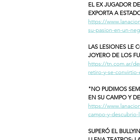
EL EX JUGADOR D
EXPORTA A ESTADO
https://www.lanacio
su-pasion-en-un-neg
LAS LESIONES LE 
JOYERO DE LOS FU
https://tn.com.ar/de
retiro-y-se-convirtio
"NO PUDIMOS SEM
EN SU CAMPO Y DE
https://www.lanacio
campo-y-descubrio-l
SUPERÓ EL BULLY
LLENA TEATROS: L