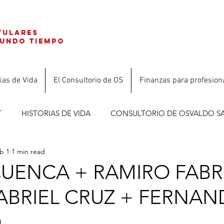
tulares
gundo tiempo
ias de Vida
El Consultorio de OS
Finanzas para profesion
T
HISTORIAS DE VIDA
CONSULTORIO DE OSVALDO S
b 1
1 min read
ES
UENCA + RAMIRO FABRI
ABRIEL CRUZ + FERNA
O