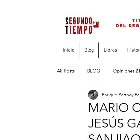
ti
del se
Inicio
Blog
Libros
Histor
All Posts
BLOG
Opiniones 2
Enrique Portnoy
Fe
FINANZAS PARA PROFESIONAL
MARIO C
JESÚS G
SANJIA