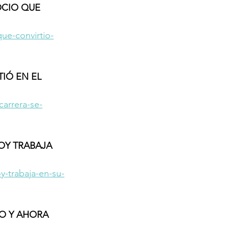
OCIO QUE 
ue-convirtio-
IÓ EN EL 
carrera-se-
OY TRABAJA 
-trabaja-en-su-
O Y AHORA 