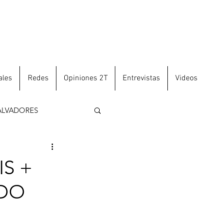
ales
Redes
Opiniones 2T
Entrevistas
Videos
ALVADORES
S +
NDO