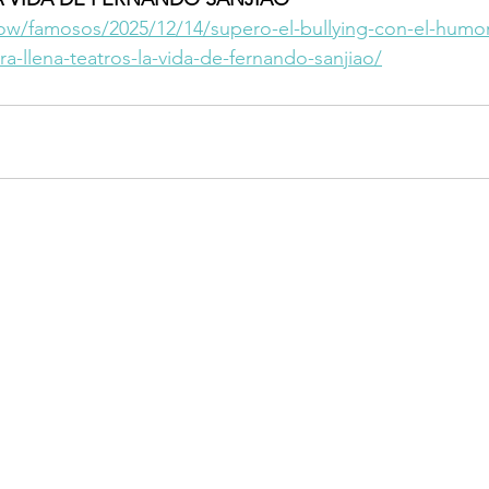
how/famosos/2025/12/14/supero-el-bullying-con-el-humor
-llena-teatros-la-vida-de-fernando-sanjiao/