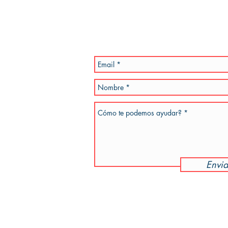
Por favor, se especifico en la inquietud 
a la brevedad. También podes enviar un e
teléfono de referencia.
dotiempo.com
Envia