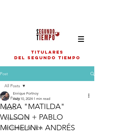
titulares
del segundo tiempo
Post
All Posts
Enrique Portnoy
All Posts
Aug 10, 2024
1 min read
MARA "MATILDA"
BLOG
WILSON + PABLO
Opiniones 2T
MICHELINI+ ANDRÉS
HISTORIAS DE VIDA