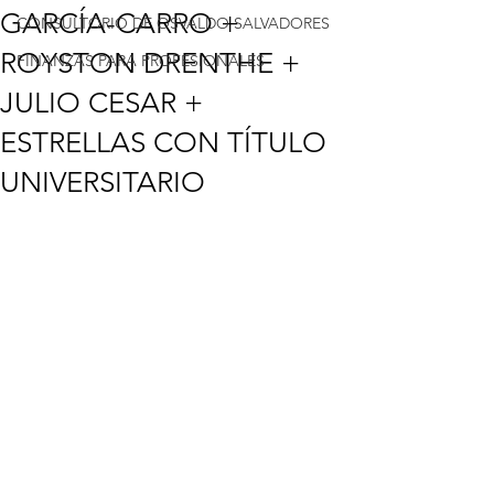
GARCÍA-CARRO +
CONSULTORIO DE OSVALDO SALVADORES
ROYSTON DRENTHE +
FINANZAS PARA PROFESIONALES
JULIO CESAR +
ESTRELLAS CON TÍTULO
UNIVERSITARIO