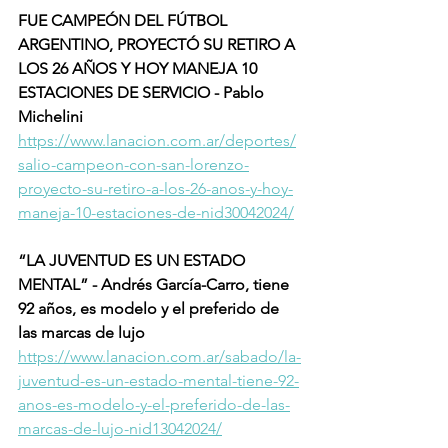
FUE CAMPEÓN DEL FÚTBOL 
ARGENTINO, PROYECTÓ SU RETIRO A 
LOS 26 AÑOS Y HOY MANEJA 10 
ESTACIONES DE SERVICIO - Pablo 
Michelini 
https://www.lanacion.com.ar/deportes/
salio-campeon-con-san-lorenzo-
proyecto-su-retiro-a-los-26-anos-y-hoy-
maneja-10-estaciones-de-nid30042024/
“LA JUVENTUD ES UN ESTADO 
MENTAL” - Andrés García-Carro, tiene 
92 años, es modelo y el preferido de 
las marcas de lujo
https://www.lanacion.com.ar/sabado/la-
juventud-es-un-estado-mental-tiene-92-
anos-es-modelo-y-el-preferido-de-las-
marcas-de-lujo-nid13042024/