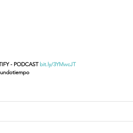
IFY - PODCAST 
bit.ly/3YMwcJT
undotiempo