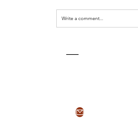
Write a comment...
EL VIAJE DE REGRESO: "LA
ODISEA"- EL SEGUNDO
TIEMPO
ContactO
enriquep@2tsegun
@2tsegundotiempo