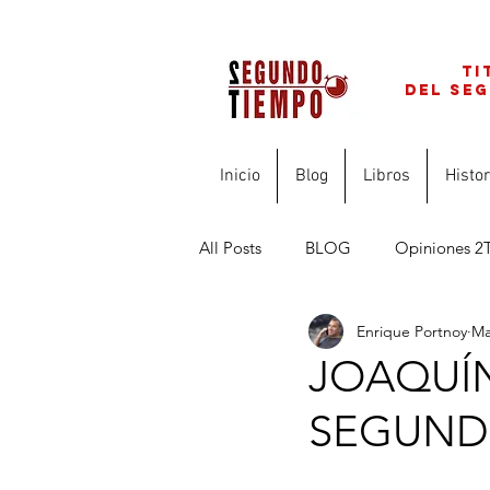
ti
del se
Inicio
Blog
Libros
Histor
All Posts
BLOG
Opiniones 2
Enrique Portnoy
Ma
FINANZAS PARA PROFESIONAL
JOAQUÍN
SEGUND