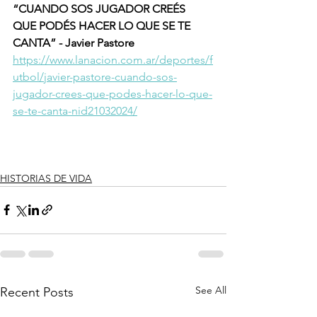
“CUANDO SOS JUGADOR CREÉS 
QUE PODÉS HACER LO QUE SE TE 
CANTA” - Javier Pastore
https://www.lanacion.com.ar/deportes/f
utbol/javier-pastore-cuando-sos-
jugador-crees-que-podes-hacer-lo-que-
se-te-canta-nid21032024/
HISTORIAS DE VIDA
See All
Recent Posts