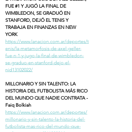
FUE 
#1
 Y JUGÓ LA FINAL DE 
WIMBLEDON, SE GRADUÓ EN 
STANFORD, DEJÓ EL TENIS Y 
TRABAJA EN FINANZAS EN NEW 
YORK
https://www.lanacion.com.ar/deportes/t
enis/la-metamorfosis-de-axel-geller-
fue-n-1-y-jugo-la-final-de-wimbledon-
se-graduo-en-stanford-dejo-el-
nid13102022/
MILLONARIO Y SIN TALENTO: LA 
HISTORIA DEL FUTBOLISTA MÁS RICO 
DEL MUNDO QUE NADIE CONTRATA - 
Faiq Bolkiah 
https://www.lanacion.com.ar/deportes/
millonario-y-sin-talento-la-historia-del-
futbolista-mas-rico-del-mundo-que-