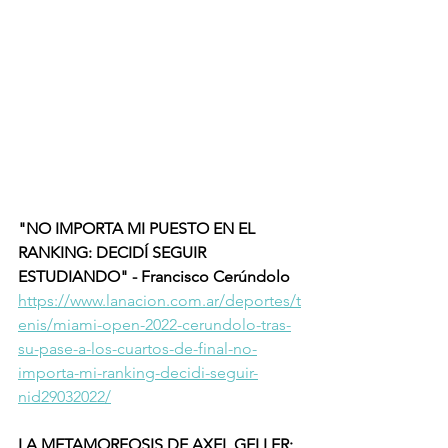
"NO IMPORTA MI PUESTO EN EL 
RANKING: DECIDÍ SEGUIR 
ESTUDIANDO" - Francisco Cerúndolo
https://www.lanacion.com.ar/deportes/t
enis/miami-open-2022-cerundolo-tras-
su-pase-a-los-cuartos-de-final-no-
importa-mi-ranking-decidi-seguir-
nid29032022/
LA METAMORFOSIS DE AXEL GELLER; 