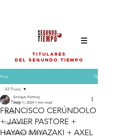
titulares
del segundo tiempo
Post
All Posts
Enrique Portnoy
All Posts
Aug 11, 2024
1 min read
FRANCISCO CERÚNDOLO
BLOG
+ JAVIER PASTORE +
Opiniones 2T
HAYAO MIYAZAKI + AXEL
HISTORIAS DE VIDA