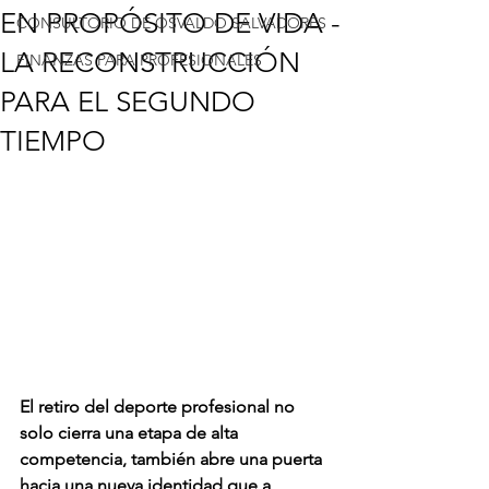
EN PROPÓSITO DE VIDA -
CONSULTORIO DE OSVALDO SALVADORES
LA RECONSTRUCCIÓN
FINANZAS PARA PROFESIONALES
PARA EL SEGUNDO
TIEMPO
El retiro del deporte profesional no 
solo cierra una etapa de alta 
competencia, también abre una puerta 
hacia una nueva identidad que a 