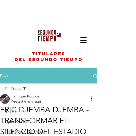
titulares
del segundo tiempo
Post
All Posts
Enrique Portnoy
All Posts
May 8
4 min read
ERIC DJEMBA DJEMBA -
BLOG
TRANSFORMAR EL
Opiniones 2T
SILENCIO DEL ESTADIO
HISTORIAS DE VIDA