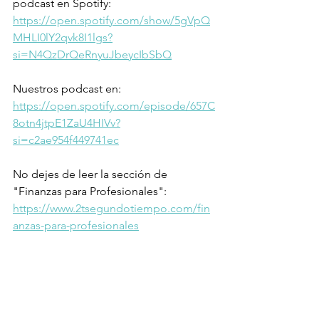
podcast en Spotify: 
https://open.spotify.com/show/5gVpQ
MHLI0lY2qvk8I1lgs?
si=N4QzDrQeRnyuJbeycIbSbQ
Nuestros podcast en: 
https://open.spotify.com/episode/657C
8otn4jtpE1ZaU4HIVv?
si=c2ae954f449741ec
No dejes de leer la sección de 
"Finanzas para Profesionales": 
https://www.2tsegundotiempo.com/fin
anzas-para-profesionales