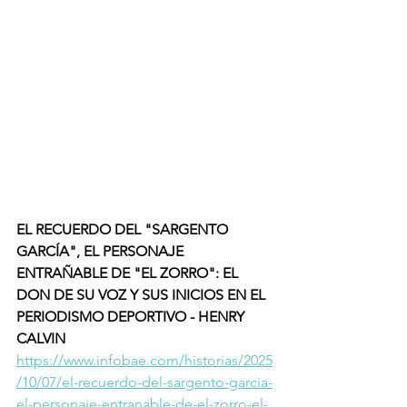
EL RECUERDO DEL "SARGENTO 
GARCÍA", EL PERSONAJE 
ENTRAÑABLE DE "EL ZORRO": EL 
DON DE SU VOZ Y SUS INICIOS EN EL 
PERIODISMO DEPORTIVO - HENRY 
CALVIN 
https://www.infobae.com/historias/2025
/10/07/el-recuerdo-del-sargento-garcia-
el-personaje-entranable-de-el-zorro-el-