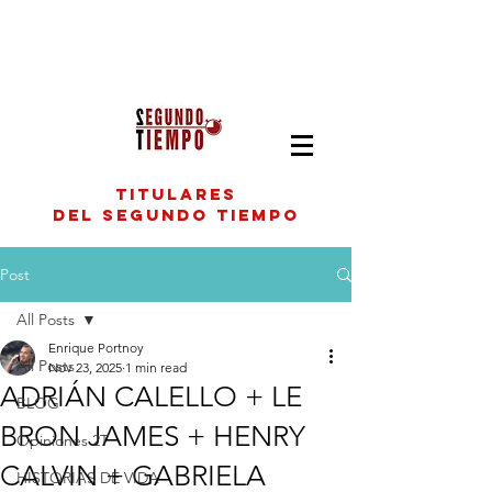
titulares
del segundo tiempo
Post
All Posts
Enrique Portnoy
All Posts
Nov 23, 2025
1 min read
ADRIÁN CALELLO + LE
BLOG
BRON JAMES + HENRY
Opiniones 2T
CALVIN + GABRIELA
HISTORIAS DE VIDA