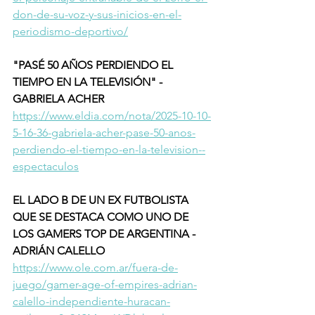
don-de-su-voz-y-sus-inicios-en-el-
periodismo-deportivo/
"PASÉ 50 AÑOS PERDIENDO EL 
TIEMPO EN LA TELEVISIÓN" - 
GABRIELA ACHER 
https://www.eldia.com/nota/2025-10-10-
5-16-36-gabriela-acher-pase-50-anos-
perdiendo-el-tiempo-en-la-television--
espectaculos
EL LADO B DE UN EX FUTBOLISTA 
QUE SE DESTACA COMO UNO DE 
LOS GAMERS TOP DE ARGENTINA - 
ADRIÁN CALELLO 
https://www.ole.com.ar/fuera-de-
juego/gamer-age-of-empires-adrian-
calello-independiente-huracan-