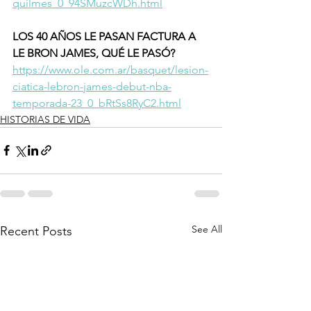
quilmes_0_94SMuzcWDh.html
LOS 40 AÑOS LE PASAN FACTURA A 
LE BRON JAMES, QUÉ LE PASÓ?
https://www.ole.com.ar/basquet/lesion-
ciatica-lebron-james-debut-nba-
temporada-23_0_bRtSs8RyC2.html
HISTORIAS DE VIDA
See All
Recent Posts