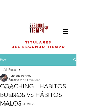
titulares
del segundo tiempo
Post
All Posts
Enrique Portnoy
All Posts
Jun 18, 2018
1 min read
COACHING - HÁBITOS
BLOG
BUENOS VS HÁBITOS
Opiniones 2T
MALOS
HISTORIAS DE VIDA